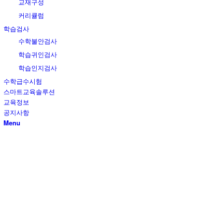
교재구성
커리큘럼
학습검사
수학불안검사
학습귀인검사
학습인지검사
수학급수시험
스마트교육솔루션
교육정보
공지사항
Menu
학원소개