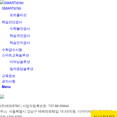
SMART8760
포트폴리오
학습진단검사
수학불안검사
학습귀인검사
학습인지검사
수학급수시험
스마트교육솔루션
이러닝솔루션
질의응답솔루션
교육정보
공지사항
Menu
(주)에듀8760 | 사업자등록번호: 737-88-00944
주소: 서울특별시 강남구 테헤란로82길 15 (대치동, 디아이타워) | 문의전화 :
실시간상담
070-4709-8760