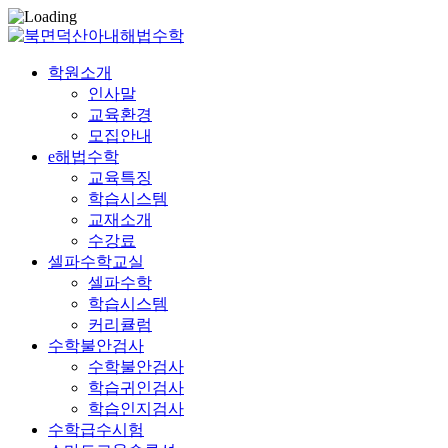
학원소개
인사말
교육환경
모집안내
e해법수학
교육특징
학습시스템
교재소개
수강료
셀파수학교실
셀파수학
학습시스템
커리큘럼
수학불안검사
수학불안검사
학습귀인검사
학습인지검사
수학급수시험